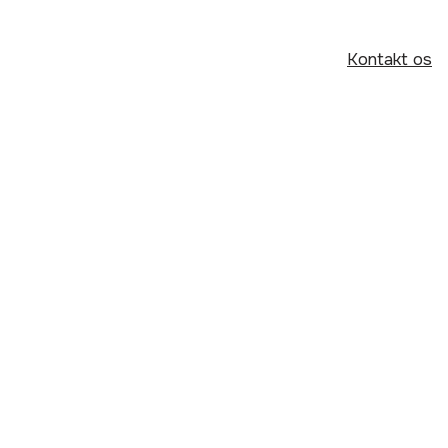
Kontakt os
Cookiepolitik
Privatlivspolitik
Juridisk meddelelse
Vilkår og betingelser