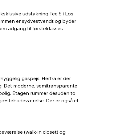
sklusive udstykning Tee 5 i Los 
ndommen er sydvestvendt og byder 
em adgang til førsteklasses 
yggelig gaspejs. Herfra er der 
ing. Det moderne, semitransparente 
 bolig. Etagen rummer desuden to 
gæstebadeværelse. Der er også et 
eværelse (walk-in closet) og 