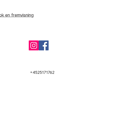
ok en fremvisning
Kontakte
+4525171762
+45 25 17 17 62
info@boliggod.com