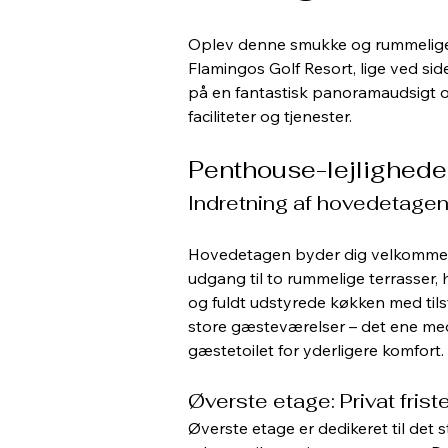
Oplev denne smukke og rummelige pe
Flamingos Golf Resort, lige ved si
på en fantastisk panoramaudsigt o
faciliteter og tjenester.
Penthouse-lejlighede
Indretning af hovedetage
Hovedetagen byder dig velkommen m
udgang til to rummelige terrasser, 
og fuldt udstyrede køkken med tils
store gæsteværelser – det ene med
gæstetoilet for yderligere komfort.
Øverste etage: Privat frist
Øverste etage er dedikeret til det