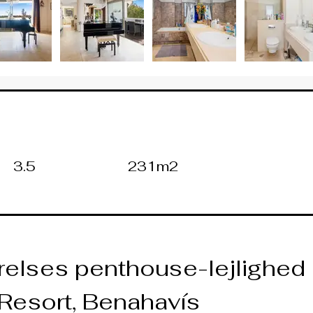
3.5
231m2
lses penthouse-lejlighed i 
Resort, Benahavís