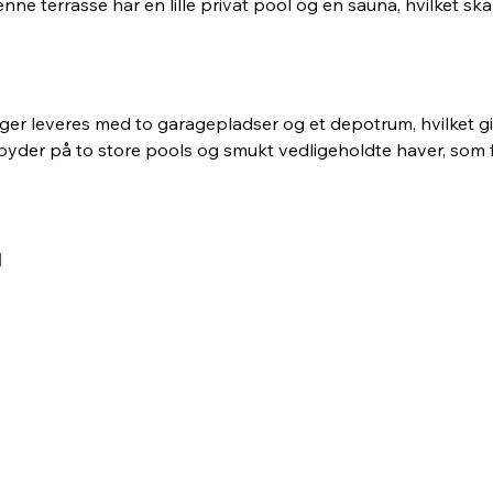
enne terrasse har en lille privat pool og en sauna, hvilket 
er leveres med to garagepladser og et depotrum, hvilket give
byder på to store pools og smukt vedligeholdte haver, som f
d