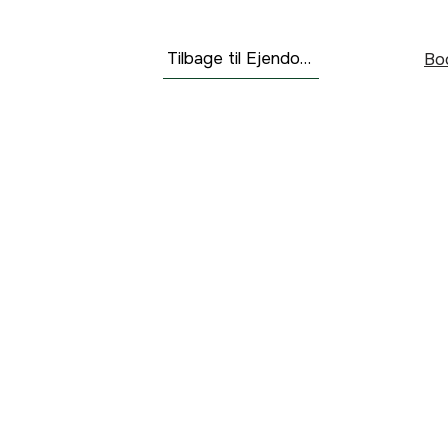
Tilbage til Ejendomme
Bo
vbnestates.com
Ejendomme
Salgsguide
Købsguide