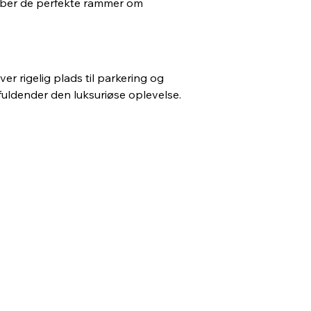
skaber de perfekte rammer om 
r rigelig plads til parkering og 
uldender den luksuriøse oplevelse.