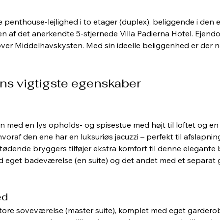
nthouse-lejlighed i to etager (duplex), beliggende i den ek
den af det anerkendte 5-stjernede Villa Padierna Hotel. Eje
ver Middelhavskysten. Med sin ideelle beliggenhed er der n
ns vigtigste egenskaber
n
ed en lys opholds- og spisestue med højt til loftet og en h
hvoraf den ene har en luksuriøs jacuzzi – perfekt til afslapn
tødende bryggers tilføjer ekstra komfort til denne elegante
 eget badeværelse (en suite) og det andet med et separat 
ed
 store soveværelse (master suite), komplet med eget garderob