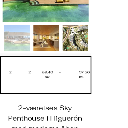
2
2
89,40
-
37,50
m2
m2
2-værelses Sky 
Penthouse i Higuerón 