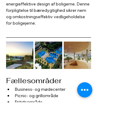
energieffektive design af boligerne. Denne 
forpligtelse til bæredygtighed sikrer nem 
og omkostningseffektiv vedligeholdelse 
for boligejerne.
Fællesområder
Business- og mødecenter
Picnic- og grillområde
Fritidsområde
Hundeluftepark
Vandrestier med adgang til Sierra de 
Mijas
Middelhavshaver
Køkkenhave og frugttræer