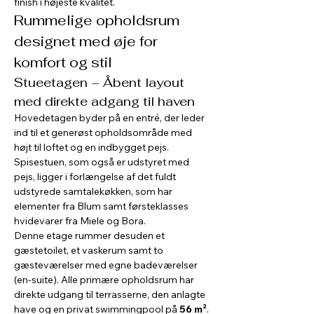
finish i højeste kvalitet.
Rummelige opholdsrum 
designet med øje for 
komfort og stil
Stueetagen – Åbent layout 
med direkte adgang til haven
Hovedetagen byder på en entré, der leder 
ind til et generøst opholdsområde med 
højt til loftet og en indbygget pejs. 
Spisestuen, som også er udstyret med 
pejs, ligger i forlængelse af det fuldt 
udstyrede samtalekøkken, som har 
elementer fra Blum samt førsteklasses 
hvidevarer fra Miele og Bora.
Denne etage rummer desuden et 
gæstetoilet, et vaskerum samt to 
gæsteværelser med egne badeværelser 
(en-suite). Alle primære opholdsrum har 
direkte udgang til terrasserne, den anlagte 
have og en privat swimmingpool på 
56 m²
.