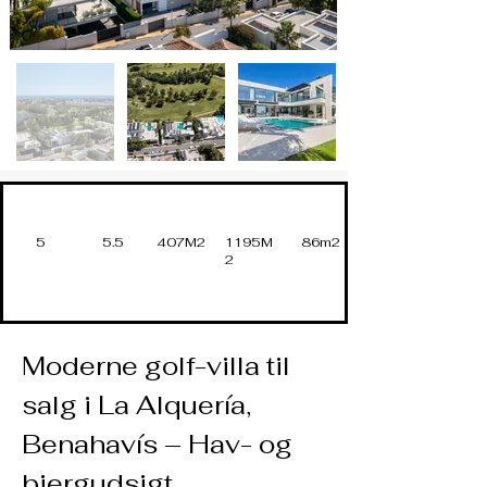
5
5.5
407M2
1195M
86m2
2
Moderne golf-villa til 
salg i La Alquería, 
Benahavís – Hav- og 
bjergudsigt