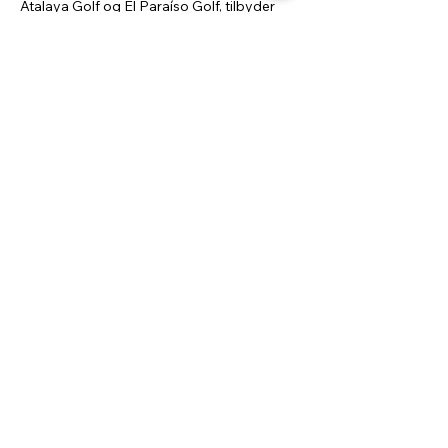
Atalaya Golf og El Paraíso Golf, tilbyder 
Villa Aqua en uovertruffen kombination af 
luksus, komfort og exceptionelle 
omgivelser på Costa del Sol.
Ejendommens beliggenhed