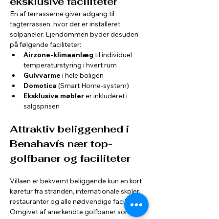
eksklusive faciliteter
En af terrasserne giver adgang til 
tagterrassen, hvor der er installeret 
solpaneler. Ejendommen byder desuden 
på følgende faciliteter:
Airzone-klimaanlæg
 til individuel 
temperaturstyring i hvert rum
Gulvvarme
 i hele boligen
Domotica
 (Smart Home-system)
Eksklusive møbler
 er inkluderet i 
salgsprisen
Attraktiv beliggenhed i 
Benahavís nær top-
golfbaner og faciliteter
Villaen er bekvemt beliggende kun en kort 
køretur fra stranden, internationale skoler, 
restauranter og alle nødvendige faciliteter. 
Omgivet af anerkendte golfbaner som 