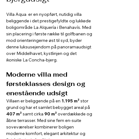
Villa Aqua  er en nyopført, nutidig villa 
beliggende i det prestigefyldte og lukkede 
boligområde La Alquería i Benahavís. Med 
sin placering i første række til golfbanen og 
mod orienteringerne øst til syd, byder 
denne luksusejendom på panoramaudsigt 
over Middelhavet, kystlinjen og det 
ikoniske La Concha-bjerg.
Moderne villa med 
førsteklasses design og 
enestående udsigt
Villaen er beliggende på en 
1.195 m²
 stor 
grund og har et samlet bebygget areal på 
407 m²
 samt cirka 
90 m²
 overdækkede og 
åbne terrasser. Med sine fem en-suite 
soveværelser kombinerer boligen 
moderne komfort, elegant arkitektur og 