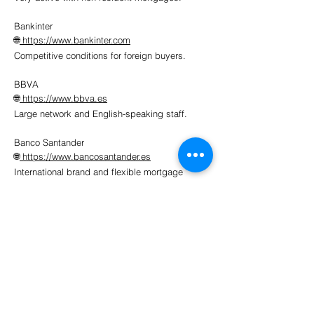
Bankinter
🌐
https://www.bankinter.com
Competitive conditions for foreign buyers.
BBVA
🌐
https://www.bbva.es
Large network and English-speaking staff.
Banco Santander
🌐
https://www.bancosantander.es
International brand and flexible mortgage
products.
🇩🇰 For Danish Buyers (Common Option)
Nykredit (Denmark)
🌐
https://www.nykredit.com
Ofte valgt af danske kunder, der køber i
Spanien.
Låneomkostninger i Spanien
Bankgebyrer