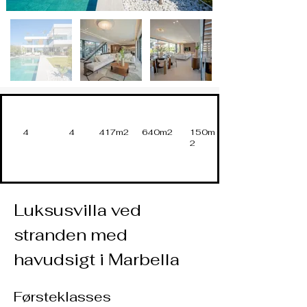
4
4
417m2
640m2
150m
2
Luksusvilla ved 
stranden med 
havudsigt i Marbella
Førsteklasses 