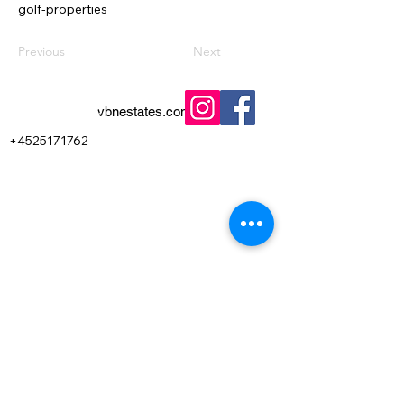
golf-properties
Previous
Next
vbnestates.com
+45 25 17 17 62
+4525171762
Købsguide
Privatlivspolitik
Salgsguide
Ejendomme
Kontakte
Juridisk meddelelse
Vilkår og betingelser